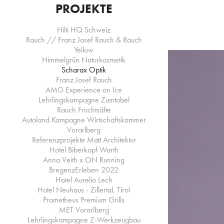
PROJEKTE
Hilti HQ Schweiz
Rauch // Franz Josef Rauch & Rauch
Yellow
Himmelgrün Naturkosmetik
Scharax Optik
Franz Josef Rauch
AMG Experience on Ice
Lehrlingskampagne Zumtobel
Rauch Fruchtsäfte
Autoland Kampagne Wirtschaftskammer
Vorarlberg
Referenzprojekte Matt Architektur
Hotel Biberkopf Warth
Anna Veith x ON Running
BregenzErleben 2022
Hotel Aurelio Lech
Hotel Neuhaus - Zillertal, Tirol
Prometheus Premium Grills
MET Vorarlberg
Lehrlingskampagne Z-Werkzeugbau